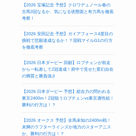
【2026 宝塚記念 予想】クロワデュノール春の
古馬3冠なるか、気になる状態面と有力馬を徹底
考察！
【2026 安田記念 予想】ガイアフォース4度目の
挑戦で悲願達成なるか！？混戦マイルG1の行方
を徹底考察
【2026 日本ダービー 回顧】ロブチェンが前走
から一転差して2冠達成！府中で見せた変幻自在
の脚質と勝負強さ
【2026 日本ダービー 予想】総合力の問われる
東京2400m！2冠狙うロブチェンvs東京適性組！
勝利の行方は！？
【2026 オークス 予想】全馬未知の2400m戦！
末脚のラフターラインズか地力のスターアニス
か、勝利の行方は！？