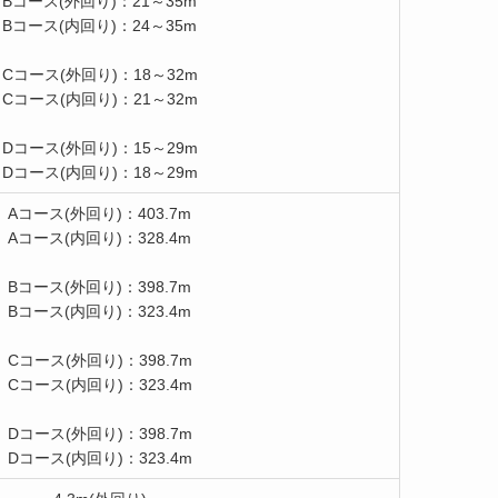
Bコース(外回り)：21～35m
Bコース(内回り)：24～35m
Cコース(外回り)：18～32m
Cコース(内回り)：21～32m
Dコース(外回り)：15～29m
Dコース(内回り)：18～29m
Aコース(外回り)：403.7m
Aコース(内回り)：328.4m
Bコース(外回り)：398.7m
Bコース(内回り)：323.4m
Cコース(外回り)：398.7m
Cコース(内回り)：323.4m
Dコース(外回り)：398.7m
Dコース(内回り)：323.4m