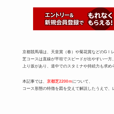
京都競馬場は、天皇賞（春）や菊花賞などのGⅠ
芝コースは直線が平坦でスピードが出やすい一方
上り坂があり、道中でのスタミナや持続力も求め
本記事では、
京都芝2200ｍ
について、
コース形態の特徴を図を交えて解説したうえで、