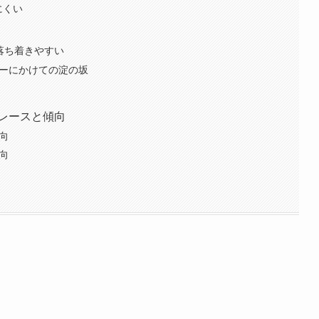
にくい
落ち着きやすい
ナーにかけての淀の坂
なレースと傾向
向
向