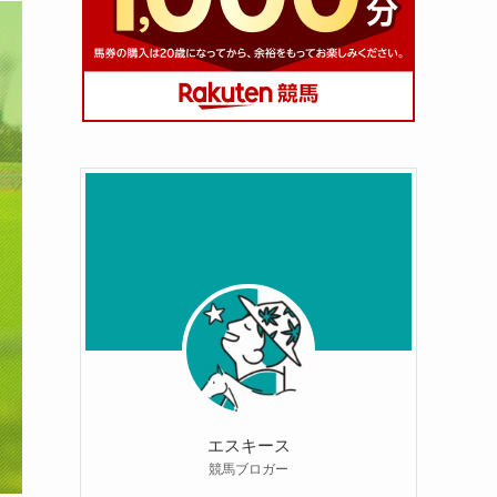
エスキース
競馬ブロガー