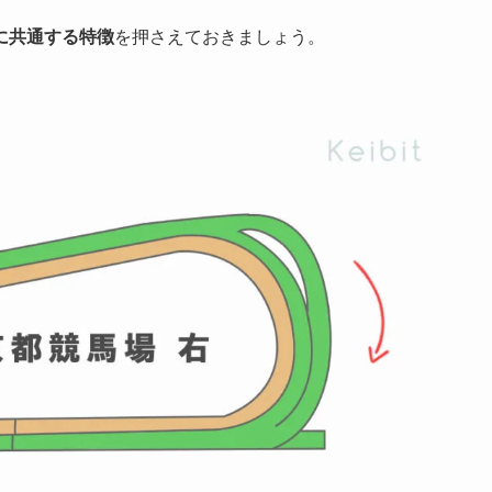
に共通する特徴
を押さえておきましょう。
。