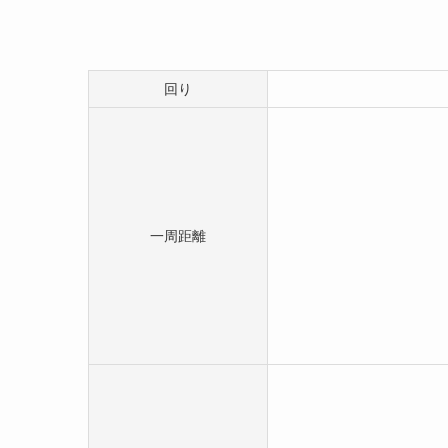
回り
一周距離