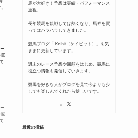
特
馬が大好き！予想は実績・パフォーマンス
す。
重視。
長年競馬を観戦しては熱くなり、馬券を買
ってはハラハラしてきました。
競馬ブログ「 Keibit（ケイビット）」を気
レー
ままに更新しています。
外回
て
週末のレース予想や回顧をはじめ、競馬に
役立つ情報も発信していきます。
競馬を好きな人がブログを見て今よりも少
しでも楽しんでくれたら嬉しいです。
レー
外回
て
最近の投稿