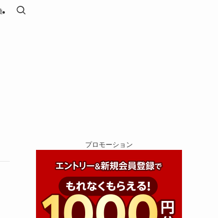
徴
プロモーション