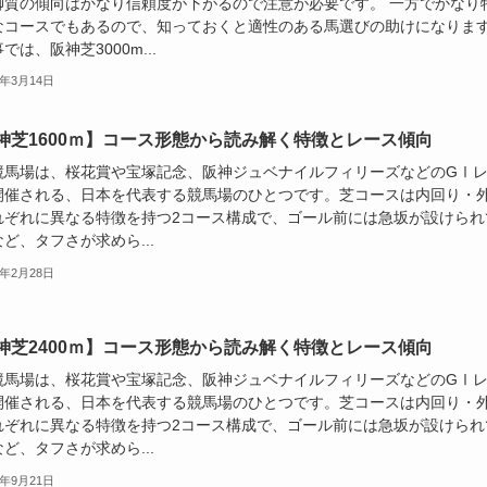
脚質の傾向はかなり信頼度が下がるので注意が必要です。 一方でかなり
なコースでもあるので、知っておくと適性のある馬選びの助けになりま
では、阪神芝3000m...
4年3月14日
神芝1600ｍ】コース形態から読み解く特徴とレース傾向
競馬場は、桜花賞や宝塚記念、阪神ジュベナイルフィリーズなどのGⅠ
開催される、日本を代表する競馬場のひとつです。芝コースは内回り・
れぞれに異なる特徴を持つ2コース構成で、ゴール前には急坂が設けられ
ど、タフさが求めら...
4年2月28日
神芝2400ｍ】コース形態から読み解く特徴とレース傾向
競馬場は、桜花賞や宝塚記念、阪神ジュベナイルフィリーズなどのGⅠ
開催される、日本を代表する競馬場のひとつです。芝コースは内回り・
れぞれに異なる特徴を持つ2コース構成で、ゴール前には急坂が設けられ
ど、タフさが求めら...
3年9月21日