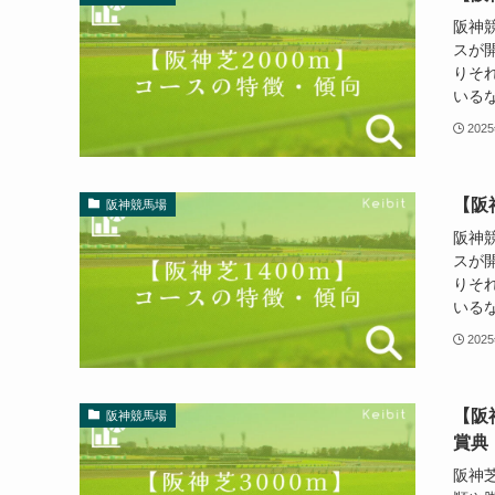
阪神
スが
りそ
いるな
202
【阪
阪神競馬場
阪神
スが
りそ
いるな
202
【阪
阪神競馬場
賞典
阪神