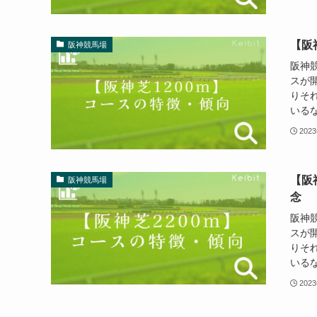
【阪
阪神競馬場
阪神
スが
りそ
いるな
202
【阪
阪神競馬場
念
阪神
スが
りそ
いるな
202