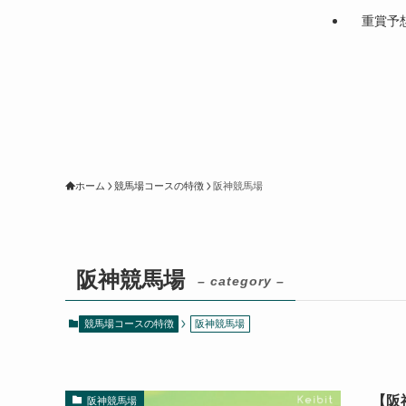
重賞予
ホーム
競馬場コースの特徴
阪神競馬場
阪神競馬場
– category –
競馬場コースの特徴
阪神競馬場
【阪
阪神競馬場