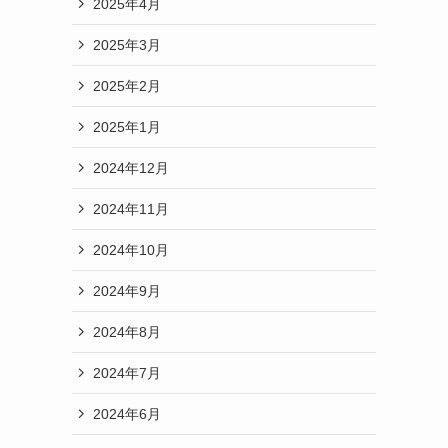
2025年4月
2025年3月
2025年2月
2025年1月
2024年12月
2024年11月
2024年10月
2024年9月
2024年8月
2024年7月
2024年6月