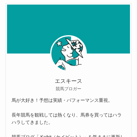
エスキース
競馬ブロガー
馬が大好き！予想は実績・パフォーマンス重視。
長年競馬を観戦しては熱くなり、馬券を買ってはハラ
ハラしてきました。
競馬ブログ「 Keibit（ケイビット）」を気ままに更新し