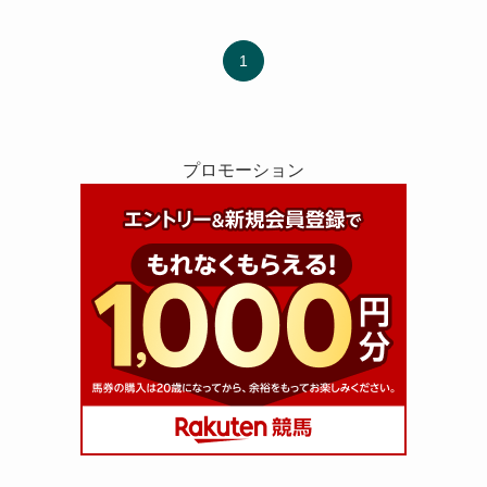
1
プロモーション