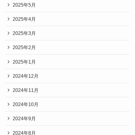
2025年5月
2025年4月
2025年3月
2025年2月
2025年1月
2024年12月
2024年11月
2024年10月
2024年9月
2024年8月