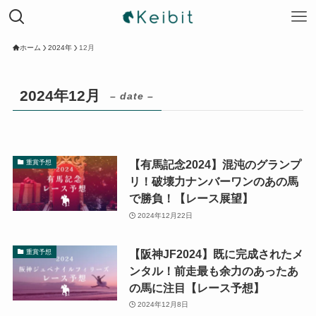
ホーム
2024年
12月
2024年12月
– date –
【有馬記念2024】混沌のグランプ
重賞予想
リ！破壊力ナンバーワンのあの馬
で勝負！【レース展望】
2024年12月22日
【阪神JF2024】既に完成されたメ
重賞予想
ンタル！前走最も余力のあったあ
の馬に注目【レース予想】
2024年12月8日