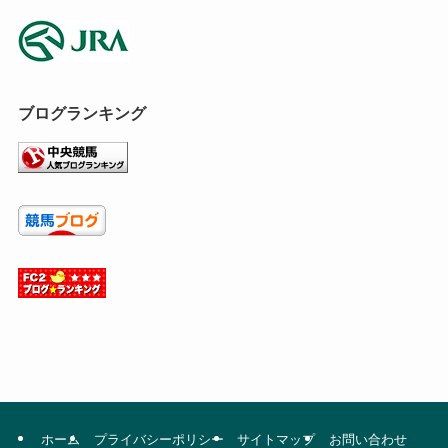
ブログランキング
ホーム
プライバシーポリシー
サイトマップ
お問い合わせ