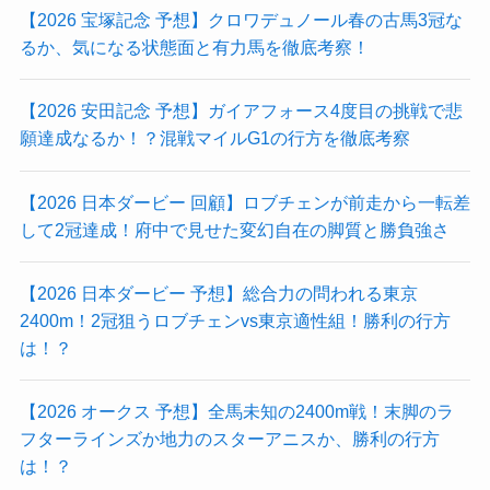
【2026 宝塚記念 予想】クロワデュノール春の古馬3冠な
るか、気になる状態面と有力馬を徹底考察！
【2026 安田記念 予想】ガイアフォース4度目の挑戦で悲
願達成なるか！？混戦マイルG1の行方を徹底考察
【2026 日本ダービー 回顧】ロブチェンが前走から一転差
して2冠達成！府中で見せた変幻自在の脚質と勝負強さ
【2026 日本ダービー 予想】総合力の問われる東京
2400m！2冠狙うロブチェンvs東京適性組！勝利の行方
は！？
【2026 オークス 予想】全馬未知の2400m戦！末脚のラ
フターラインズか地力のスターアニスか、勝利の行方
は！？