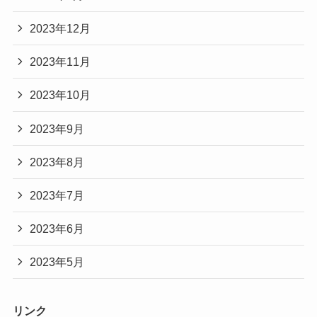
2023年12月
2023年11月
2023年10月
2023年9月
2023年8月
2023年7月
2023年6月
2023年5月
リンク