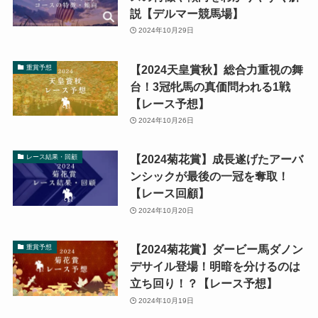
説【デルマー競馬場】
2024年10月29日
【2024天皇賞秋】総合力重視の舞
重賞予想
台！3冠牝馬の真価問われる1戦
【レース予想】
2024年10月26日
【2024菊花賞】成長遂げたアーバ
レース結果・回顧
ンシックが最後の一冠を奪取！
【レース回顧】
2024年10月20日
【2024菊花賞】ダービー馬ダノン
重賞予想
デサイル登場！明暗を分けるのは
立ち回り！？【レース予想】
2024年10月19日