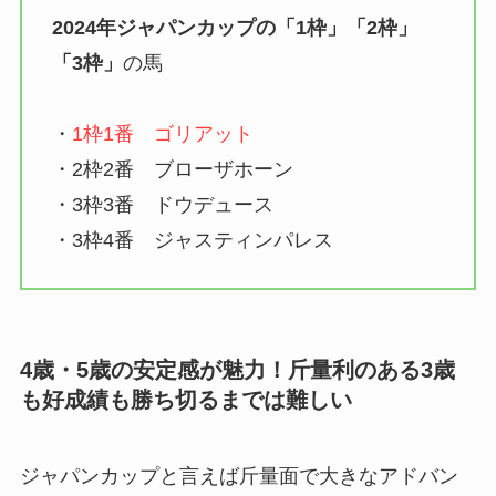
2024年ジャパンカップの「1枠」「2枠」
「3枠」
の馬
・
1枠1番 ゴリアット
・2枠2番 ブローザホーン
・3枠3番 ドウデュース
・3枠4番 ジャスティンパレス
4歳・5歳の安定感が魅力！斤量利のある3歳
も好成績も勝ち切るまでは難しい
ジャパンカップと言えば斤量面で大きなアドバン