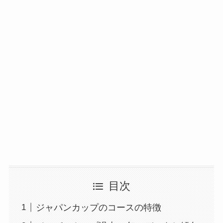
目次
ジャパンカップのコースの特徴