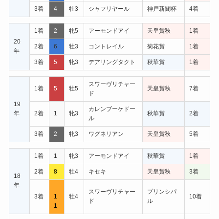
3着
4
牡3
シャフリヤール
神戸新聞杯
4着
1着
2
牝5
アーモンドアイ
天皇賞秋
1着
20
2着
6
牡3
コントレイル
菊花賞
1着
年
3着
5
牝3
デアリングタクト
秋華賞
1着
スワーヴリチャー
1着
5
牡5
天皇賞秋
7着
ド
19
カレンブーケドー
年
2着
1
牝3
秋華賞
2着
ル
3着
2
牝3
ワグネリアン
天皇賞秋
5着
1着
1
牝3
アーモンドアイ
秋華賞
1着
2着
8
牡4
キセキ
天皇賞秋
3着
18
年
スワーヴリチャー
プリンシパ
3着
1
牡4
10着
ド
ル
1