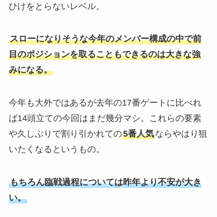
ひけをとらないレベル。
スローになりそうな今年のメンバー構成の中で前
目のポジションを取ることもできるのは大きな強
みになる。
今年も大外ではあるが去年の17番ゲートに比べれ
ば14頭立ての今回はまだ幾分マシ。これらの要素
や久しぶりで割り引かれての
5番人気
ならやはり狙
いたくなるというもの。
もちろん臨戦過程については昨年より不安が大き
い。