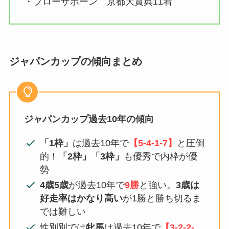
・ブローザホーン 京都大賞典11着
ジャパンカップの傾向まとめ
ジャパンカップ過去10年の傾向
「1枠」
は過去10年で
【5-4-1-7】
と圧倒
的！
「2枠」「3枠」
も優秀で内枠が優
勢
4歳5歳
が過去10年で
9勝
と強い。
3歳は
好走率はかなり高い
が1勝と勝ち切るま
では難しい
性別別では
牝馬
は過去10年で
【3-2-2-