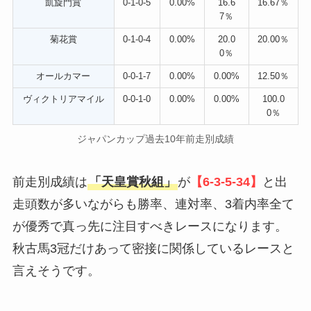
凱旋門賞
0-1-0-5
0.00%
16.6
16.67％
7％
菊花賞
0-1-0-4
0.00%
20.0
20.00％
0％
オールカマー
0-0-1-7
0.00%
0.00%
12.50％
ヴィクトリアマイル
0-0-1-0
0.00%
0.00%
100.0
0％
ジャパンカップ過去10年前走別成績
前走別成績は
「天皇賞秋組」
が
【6-3-5-34】
と出
走頭数が多いながらも勝率、連対率、3着内率全て
が優秀で真っ先に注目すべきレースになります。
秋古馬3冠だけあって密接に関係しているレースと
言えそうです。