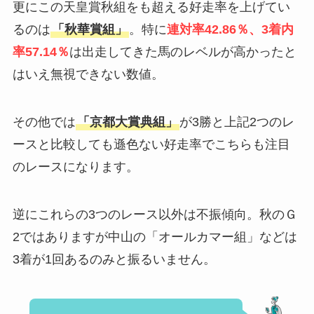
更にこの天皇賞秋組をも超える好走率を上げてい
るのは
「秋華賞組」
。特に
連対率42.86％、3着内
率57.14％
は出走してきた馬のレベルが高かったと
はいえ無視できない数値。
その他では
「京都大賞典組」
が3勝と上記2つのレ
ースと比較しても遜色ない好走率でこちらも注目
のレースになります。
逆にこれらの3つのレース以外は不振傾向。秋のＧ
2ではありますが中山の「オールカマー組」などは
3着が1回あるのみと振るいません。