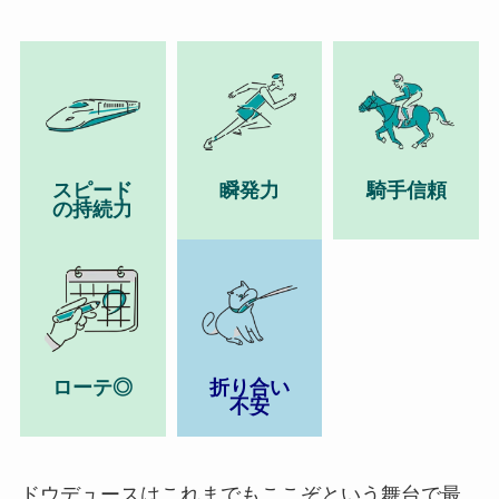
スピード
瞬発力
騎手信頼
の持続力
ローテ◎
折り合い
不安
ドウデュースはこれまでもここぞという舞台で最