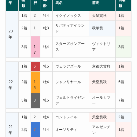
着
年
前着
年
枠
馬名
前走
順
齢
順
1着
2
牡4
イクイノックス
天皇賞秋
1着
リバティアイラン
2着
1
牝3
秋華賞
1着
23
ド
年
スターズオンアー
ヴィクトリ
3着
1
牝4
3着
ス
ア
7
1着
6
牡5
ヴェラアズール
京都大賞典
1着
22
2着
1
牡4
シャフリヤール
天皇賞秋
5着
年
5
ヴェルトライゼン
オールカマ
3着
3
牡5
7着
デ
ー
1着
2
牡4
コントレイル
天皇賞秋
2着
21
アルゼンチ
2着
7
牡4
オーソリティ
1着
年
ン