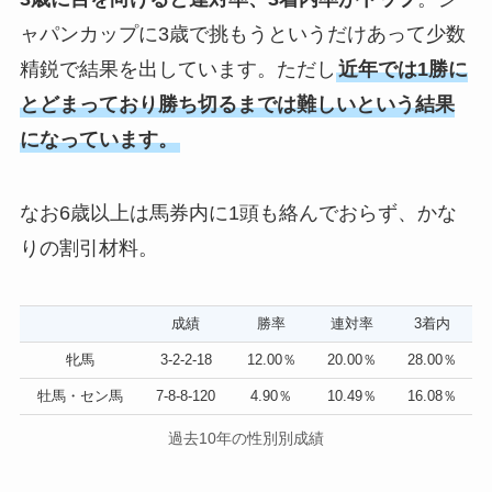
ャパンカップに3歳で挑もうというだけあって少数
精鋭で結果を出しています。ただし
近年では1勝に
とどまっており勝ち切るまでは難しいという結果
になっています。
なお6歳以上は馬券内に1頭も絡んでおらず、かな
りの割引材料。
成績
勝率
連対率
3着内
牝馬
3-2-2-18
12.00％
20.00％
28.00％
牡馬・セン馬
7-8-8-120
4.90％
10.49％
16.08％
過去10年の性別別成績