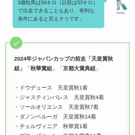
3歳牝馬は54キロ（以前は53キロ）
で出走できることもあり、有利な
Keibit
条件にあると言えそうです。
2024年ジャパンカップの前走
「天皇賞秋
組」
「
秋華賞組
」「
京都大賞典組
」
・ドウデュース 天皇賞秋1着
・ジャスティンパレス 天皇賞秋4着
・ソールオリエンス 天皇賞秋7着
・ダノンベルーガ 天皇賞秋14着
・チェルヴィニア 秋華賞1着