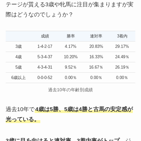
テージが貰える3歳や牝馬に注目が集まりますが実
際はどうなのでしょうか？
成績
勝率
連対率
3着内
3歳
1-4-2-17
4.17%
20.83%
29.17%
4歳
5-3-4-37
10.20%
16.33%
24.49％
5歳
4-3-4-31
9.52％
16.67％
26.19％
6歳以上
0-0-0-52
0.00％
0.00％
0.00％
過去10年の年齢別成績
過去10年で
4歳は5勝、5歳は4勝と古馬の安定感が
光っている。
3歳に目を向けると連対率、3着内率がトップ
。ジ