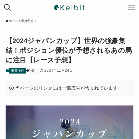
ホーム
重賞予想
【2024ジャパンカップ】世界の強豪集
結！ポジション優位が予想されるあの馬
に注目【レース予想】
2024年11月24日
重賞予想
GⅠ
当ページのリンクには一部広告が含まれています。