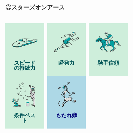
◎スターズオンアース
スピード
瞬発力
騎手信頼
の持続力
条件ベス
もたれ癖
ト