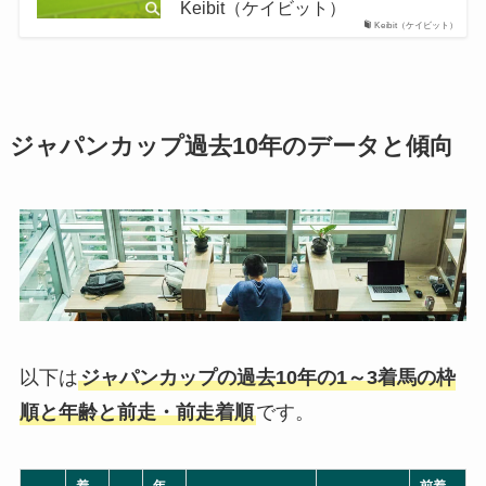
Keibit（ケイビット）
Keibit（ケイビット）
ジャパンカップ過去10年のデータと傾向
以下は
ジャパンカップの過去10年の1～3着馬の枠
順と年齢と前走・前走着順
です。