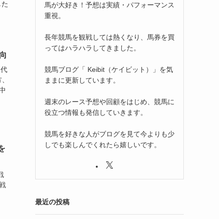
した
馬が大好き！予想は実績・パフォーマンス
重視。
長年競馬を観戦しては熱くなり、馬券を買
ってはハラハラしてきました。
向
競馬ブログ「 Keibit（ケイビット）」を気
を代
方、
ままに更新しています。
中
週末のレース予想や回顧をはじめ、競馬に
役立つ情報も発信していきます。
競馬を好きな人がブログを見て今よりも少
しでも楽しんでくれたら嬉しいです。
を
戦
戦
最近の投稿