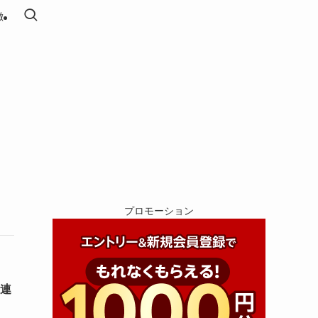
徴
プロモーション
3連