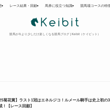
想
レース結果・回顧
馬券に役立つ知識
競馬場コースの特
競馬が今より少しだけ楽しくなる競馬ブログ | Keibit（ケイビット）
025菊花賞】ラスト1冠はエネルジコ！ルメール騎手は史上初の
成！【レース回顧】