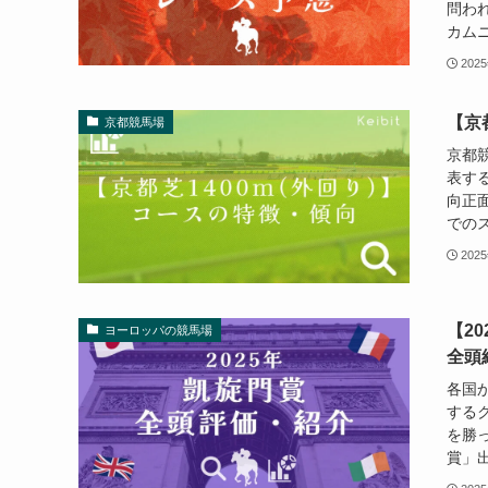
問わ
カムニ
202
【京
京都競馬場
京都
表す
向正
でのス
202
【2
ヨーロッパの競馬場
全頭
各国
する
を勝
賞」出