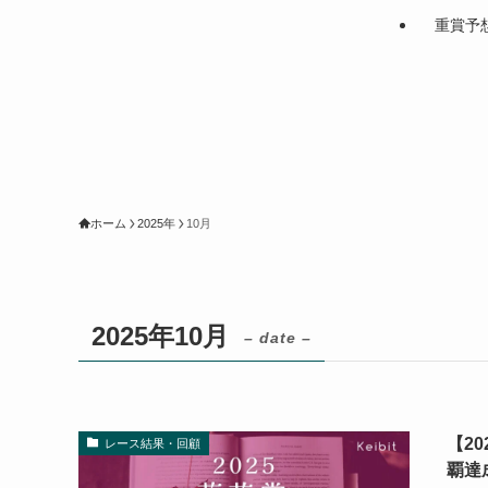
重賞予
ホーム
2025年
10月
2025年10月
– date –
【2
レース結果・回顧
覇達