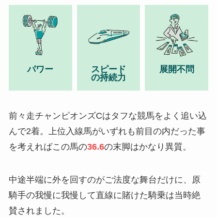
パワー
スピード
展開不問
の持続力
前々走チャンピオンズCはタフな競馬をよく追い込
んで2着。上位入線馬がいずれも前目の内だった事
を考えればこの馬の
36.6
の末脚はかなり異質。
中途半端に外を回すのがご法度な舞台だけに、原
騎手の我慢に我慢して直線に賭けた騎乗は当時絶
賛されました。