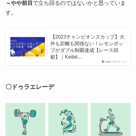
～やや前目
で立ち回るのではないかと思っていま
す。
【2023チャンピオンズカップ】大
外も距離も関係ない！レモンポッ
プがダブル制覇達成【レース回
顧】｜Keibit…
Keibit（ケイビット）
〇ドゥラエレーデ