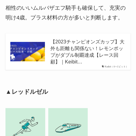
相性のいいムルバザエフ騎手も確保して、充実の
明け4歳。プラス材料の方が多いと判断します。
【2023チャンピオンズカップ】大
外も距離も関係ない！レモンポッ
プがダブル制覇達成【レース回
顧】｜Keibit…
Keibit（ケイビット）
▲レッドルゼル