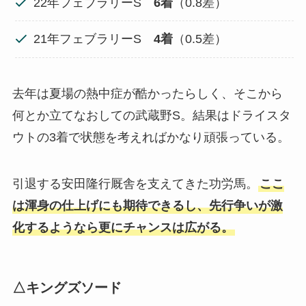
22年フェブラリーS
6着
（0.8差）
21年フェブラリーS
4着
（0.5差）
去年は夏場の熱中症が酷かったらしく、そこから
何とか立てなおしての武蔵野S。結果はドライスタ
ウトの3着で状態を考えればかなり頑張っている。
引退する安田隆行厩舎を支えてきた功労馬。
ここ
は渾身の仕上げにも期待できるし、先行争いが激
化するようなら更にチャンスは広がる。
△キングズソード