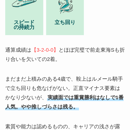
スピード
立ち回り
の持続力
通算成績は
【3-2-0-0】
とほぼ完璧で前走東海Sも折
り合いを欠いての2着。
まだまだ上積みのある4歳で、鞍上はルメール騎手
で立ち回りも危なげがない。正直マイナス要素は
かなり少ないが、
実績面では重賞勝利はなしで1番
人気。やや推しづらさは残る。
素質や能力は認めるものの、キャリアの浅さが露