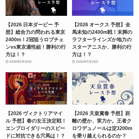
【2026 日本ダービー 予
【2026 オークス 予想】全
想】総合力の問われる東京
馬未知の2400m戦！末脚の
2400m！2冠狙うロブチェ
ラフターラインズか地力の
ンvs東京適性組！勝利の行
スターアニスか、勝利の行
方は！？
方は！？
2026年5月30日
2026年5月23日
【2026 ヴィクトリアマイ
【2026 天皇賞春 予想】距
ル 予想】春の女王決定戦！
離の壁か、実力か。王者ク
エンブロイダリーのスピー
ロワデュノールは淀3200m
ドに対抗できる穴馬は！？
を乗り越えられるのか？