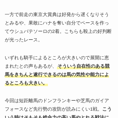
一方で前走の東京大賞典は好発から遅くなりそう
とみるや、果敢にハナを奪い自分でペースを作っ
てウシュバテソーロの2着。こちらも鞍上の好判断
が光ったレース。
いずれも騎手によるところが大きいので展開に恵
まれたとの声もあるが、
そういう自在性のある競
馬をきちんと遂行できるのは馬の気性や能力によ
るところも大きい。
今回は短距離馬のドンフランキーや芝馬のガイア
フォースなど先行勢の攻防が読みにくい1戦。
こう
いう時はそもそも総合力の高い馬やとれる戦法に