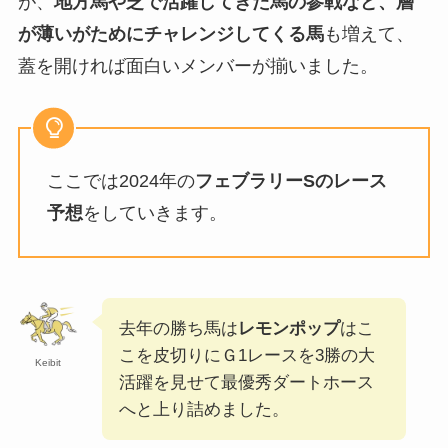
が、
地方馬や芝で活躍してきた馬の参戦など、層
が薄いがためにチャレンジしてくる馬
も増えて、
蓋を開ければ面白いメンバーが揃いました。
ここでは2024年の
フェブラリーSのレース
予想
をしていきます。
去年の勝ち馬は
レモンポップ
はこ
こを皮切りにＧ1レースを3勝の大
Keibit
活躍を見せて最優秀ダートホース
へと上り詰めました。