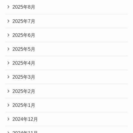
2025年8月
2025年7月
2025年6月
2025年5月
2025年4月
2025年3月
2025年2月
2025年1月
2024年12月