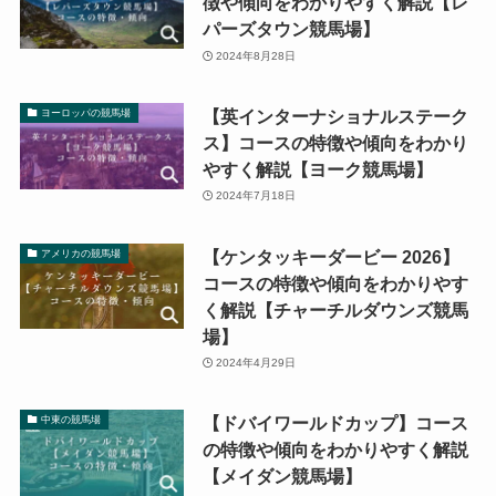
徴や傾向をわかりやすく解説【レ
パーズタウン競馬場】
2024年8月28日
【英インターナショナルステーク
ヨーロッパの競馬場
ス】コースの特徴や傾向をわかり
やすく解説【ヨーク競馬場】
2024年7月18日
【ケンタッキーダービー 2026】
アメリカの競馬場
コースの特徴や傾向をわかりやす
く解説【チャーチルダウンズ競馬
場】
2024年4月29日
【ドバイワールドカップ】コース
中東の競馬場
の特徴や傾向をわかりやすく解説
【メイダン競馬場】