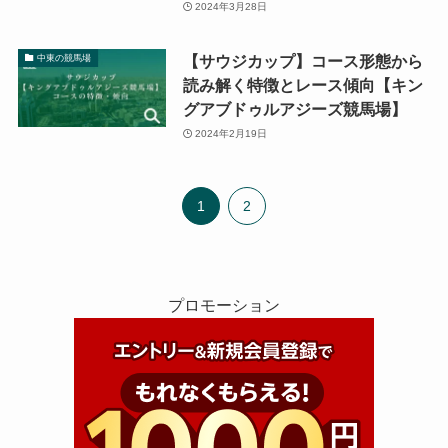
2024年3月28日
【サウジカップ】コース形態から
中東の競馬場
読み解く特徴とレース傾向【キン
グアブドゥルアジーズ競馬場】
2024年2月19日
1
2
プロモーション