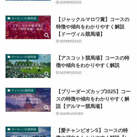
2025年8月24日
【ジャックルマロワ賞】コースの
ヨーロッパの競馬場
特徴や傾向をわかりやすく解説
【ドーヴィル競馬場】
2025年8月14日
【アスコット競馬場】コースの特
ヨーロッパの競馬場
徴や傾向をわかりやすく解説
2025年5月15日
【ブリーダーズカップ2025】コー
アメリカの競馬場
スの特徴や傾向をわかりやすく解
説【デルマー競馬場】
2024年10月29日
【愛チャンピオンS】コースの特
ヨーロッパの競馬場