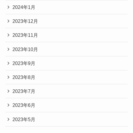
2024年1月
2023年12月
2023年11月
2023年10月
2023年9月
2023年8月
2023年7月
2023年6月
2023年5月