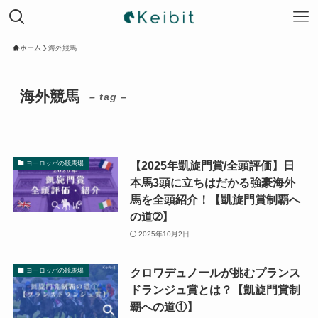
ホーム
海外競馬
海外競馬
– tag –
【2025年凱旋門賞/全頭評価】日
ヨーロッパの競馬場
本馬3頭に立ちはだかる強豪海外
馬を全頭紹介！【凱旋門賞制覇へ
の道➁】
2025年10月2日
クロワデュノールが挑むプランス
ヨーロッパの競馬場
ドランジュ賞とは？【凱旋門賞制
覇への道①】