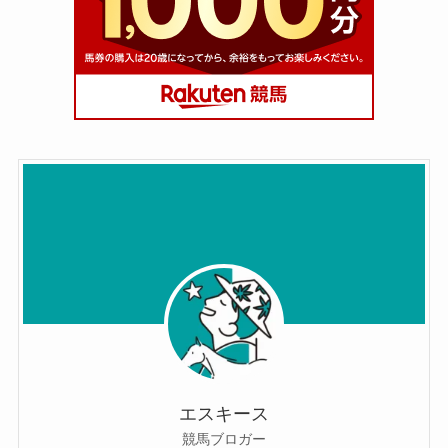
エスキース
競馬ブロガー