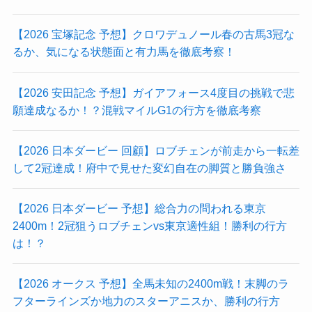
【2026 宝塚記念 予想】クロワデュノール春の古馬3冠な
るか、気になる状態面と有力馬を徹底考察！
【2026 安田記念 予想】ガイアフォース4度目の挑戦で悲
願達成なるか！？混戦マイルG1の行方を徹底考察
【2026 日本ダービー 回顧】ロブチェンが前走から一転差
して2冠達成！府中で見せた変幻自在の脚質と勝負強さ
【2026 日本ダービー 予想】総合力の問われる東京
2400m！2冠狙うロブチェンvs東京適性組！勝利の行方
は！？
【2026 オークス 予想】全馬未知の2400m戦！末脚のラ
フターラインズか地力のスターアニスか、勝利の行方